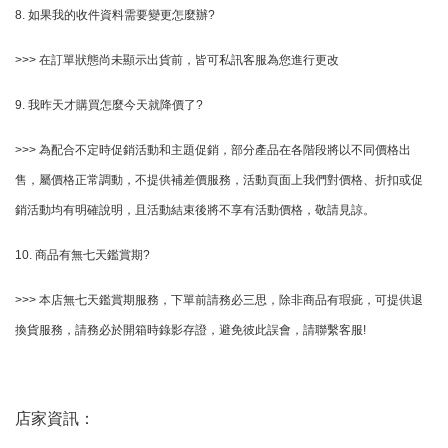
8. 如果我的收件資料需要變更怎麼辦?
>>> 在訂單狀態尚未顯示出貨前，皆可私訊客服為您進行更改
9. 我昨天才購買怎麼今天就降價了?
>>> 為配合不定時促銷活動和主題促銷，部分產品在各階段將以不同價格出
售，屬價格正常調動，不提供補差價服務，活動頁面上我們對價格、折扣或促
銷活動均有明確說明，且活動結束後將不享有活動價格，敬請見諒。
10. 商品有無七天鑑賞期?
>>> 本店無七天鑑賞期服務，下單前請務必三思，除非商品有瑕疵，可提供退
換貨服務，請務必於開箱時錄影存證，避免彼此誤會，請聯繫客服!
店家資訊：