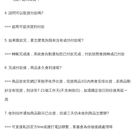
4. 請問可以取貨付款嗎?
>>> 超商可提供貨到付款
5. 如果匯款完，要怎麼查詢我有沒有成功付款呢?
>>> 轉帳完成後，系統會自動通知您已付款完成，付款狀態會跳轉成已付款
6. 完成付款後，商品多久會到達呢?
>>> 商品皆依官網訂單順序依序出貨，現貨商品3日內將會安排出貨，若商品剛
好沒有現貨，則須等7-21個工作天(不含例假日)，如遇國定假日則往後再延一
周
7. 收到信件通知商品顯示已出貨，但過三天仍未收到商品怎麼辦?
>>> 可直接私訊官方line或撥打電話聯繫，客服會為你做後續處理唷