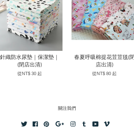
針織防水尿墊｜保潔墊｜
春夏呼吸棉提花荳荳毯(
(閉店出清)
店出清)
從
NT$ 30
起
從
NT$ 80
起
關注我們
Twitter
Facebook
Pinterest
Google
Instagram
Tumblr
YouTube
Vimeo