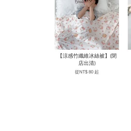
【涼感竹纖維冰絲被】(閉
店出清)
從
NT$ 80
起