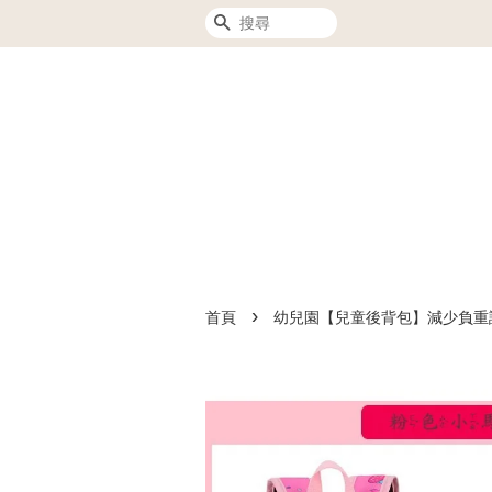
搜尋
›
首頁
幼兒園【兒童後背包】減少負重護