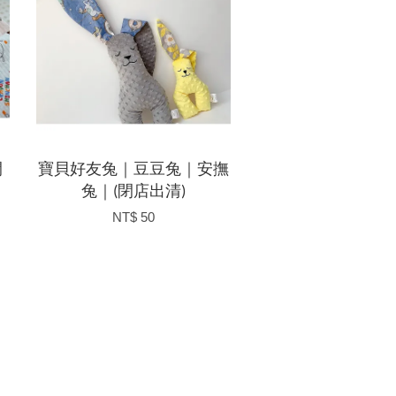
閉
寶貝好友兔｜豆豆兔｜安撫
兔｜(閉店出清)
NT$ 50