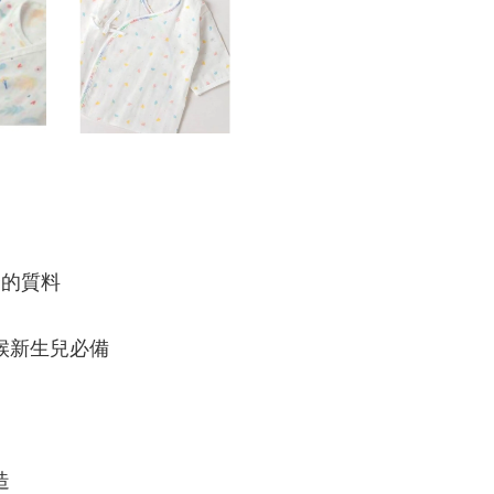
合的質料
候新生兒必備
造