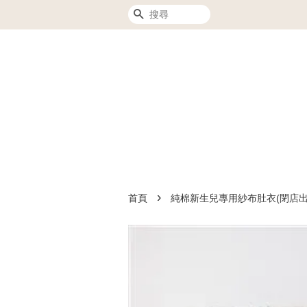
搜尋
›
首頁
純棉新生兒專用紗布肚衣(閉店出