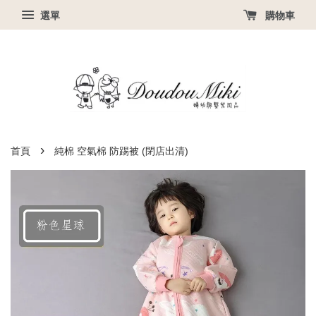
選單
購物車
›
首頁
純棉 空氣棉 防踢被 (閉店出清)