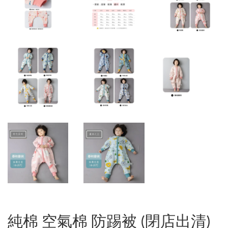
純棉 空氣棉 防踢被 (閉店出清)